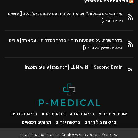
פודקאסט רפואה מומלץ
איך מציבים גבולות? מניעת אלימות עם עמותת אל הלב [ עושים
פסיכולוגיה]
בדרך שלה: על משמעות ה״דו״ בדרך למדליה | יעל ארד [מילים
ביפנית שאין בעברית]
Second Brain ו- LLM wiki | דנה ממן [עושים תוכנה]
אורח חיים בריא
בריאות הנפש
בריאות נשים
בריאות גברים
בריאות גיל הזהב
בריאות ילדים
תחומים רפואיים
האתר שלנו משתמש בקובצי Cookie כדי לשפר את החוויה שלך.