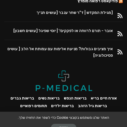
פודקאסט רפואה מומלץ
[מגילת המקדש | ד"ר שחר ענבר [עושים תנ״ך
אובר - תורם לרווחה או לפקקים?ֿ | יוסי שפיגל [עושים חשבון]
איך מציבים גבולות? מניעת אלימות עם עמותת אל הלב [ עושים
פסיכולוגיה]
אורח חיים בריא
בריאות הנפש
בריאות נשים
בריאות גברים
בריאות גיל הזהב
בריאות ילדים
תחומים רפואיים
האתר שלנו משתמש בקובצי Cookie כדי לשפר את החוויה שלך.
כל הזכויות שמורות ל-P-MEDICAL ©